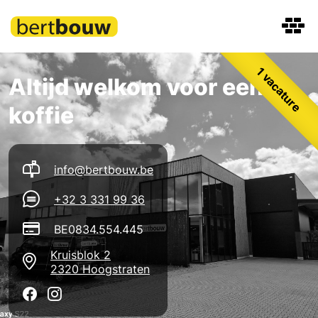
Cookies beheer paneel
1 vacature
Altijd welkom voor een
koffie
info@bertbouw.be
+32 3 331 99 36
BE0834.554.445
Kruisblok 2
2320 Hoogstraten