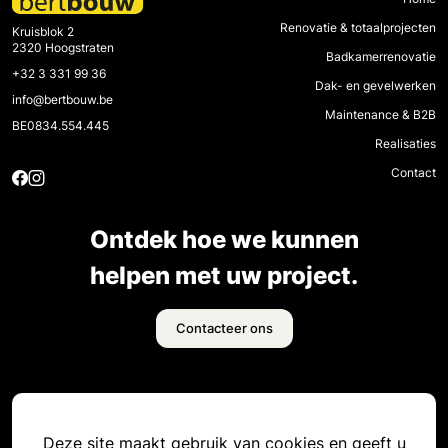
Renovatie & totaalprojecten
Kruisblok 2
2320 Hoogstraten
Badkamerrenovatie
+32 3 331 99 36
Dak- en gevelwerken
info@bertbouw.be
Maintenance & B2B
BE0834.554.445
Realisaties
Contact
Ontdek hoe we kunnen
helpen met uw project.
Contacteer ons
Deze site maakt gebruik van cookies en geeft u